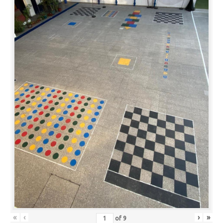
«
‹
›
»
of
9